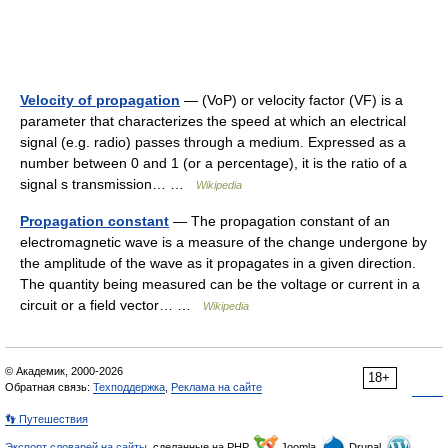
Velocity of propagation
— (VoP) or velocity factor (VF) is a
parameter that characterizes the speed at which an electrical
signal (e.g. radio) passes through a medium. Expressed as a
number between 0 and 1 (or a percentage), it is the ratio of a
signal s transmission… …
Wikipedia
Propagation constant
— The propagation constant of an
electromagnetic wave is a measure of the change undergone by
the amplitude of the wave as it propagates in a given direction.
The quantity being measured can be the voltage or current in a
circuit or a field vector… …
Wikipedia
© Академик, 2000-2026
18+
Обратная связь:
Техподдержка
,
Реклама на сайте
👣 Путешествия
Экспорт словарей на сайты
, сделанные на PHP,
Joomla,
Drupal,