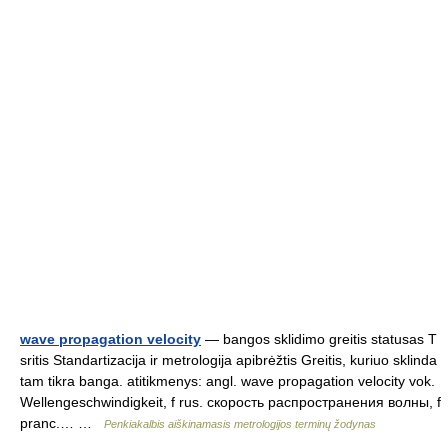
wave propagation velocity
— bangos sklidimo greitis statusas T
sritis Standartizacija ir metrologija apibrėžtis Greitis, kuriuo sklinda
tam tikra banga. atitikmenys: angl. wave propagation velocity vok.
Wellengeschwindigkeit, f rus. скорость распространения волны, f
pranc.… …
Penkiakalbis aiškinamasis metrologijos terminų žodynas