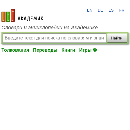
EN
DE
ES
FR
academic.ru
Словари и энциклопедии на Академике
Найти!
Толкования
Переводы
Книги
Игры ⚽