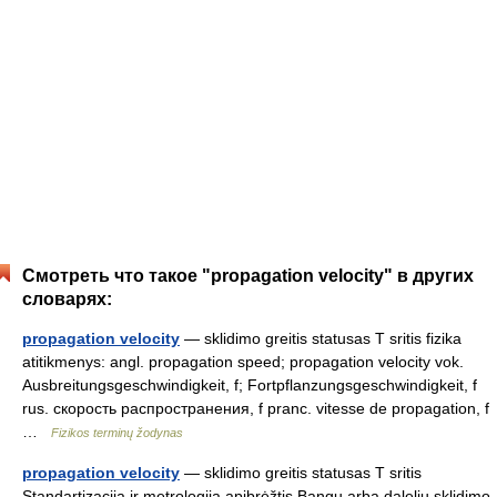
Смотреть что такое "propagation velocity" в других
словарях:
propagation velocity
— sklidimo greitis statusas T sritis fizika
atitikmenys: angl. propagation speed; propagation velocity vok.
Ausbreitungsgeschwindigkeit, f; Fortpflanzungsgeschwindigkeit, f
rus. скорость распространения, f pranc. vitesse de propagation, f
…
Fizikos terminų žodynas
propagation velocity
— sklidimo greitis statusas T sritis
Standartizacija ir metrologija apibrėžtis Bangų arba dalelių sklidimo