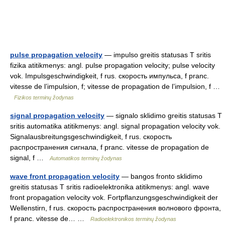
pulse propagation velocity
— impulso greitis statusas T sritis
fizika atitikmenys: angl. pulse propagation velocity; pulse velocity
vok. Impulsgeschwindigkeit, f rus. скорость импульса, f pranc.
vitesse de l’impulsion, f; vitesse de propagation de l’impulsion, f …
Fizikos terminų žodynas
signal propagation velocity
— signalo sklidimo greitis statusas T
sritis automatika atitikmenys: angl. signal propagation velocity vok.
Signalausbreitungsgeschwindigkeit, f rus. скорость
распространения сигнала, f pranc. vitesse de propagation de
signal, f …
Automatikos terminų žodynas
wave front propagation velocity
— bangos fronto sklidimo
greitis statusas T sritis radioelektronika atitikmenys: angl. wave
front propagation velocity vok. Fortpflanzungsgeschwindigkeit der
Wellenstirn, f rus. скорость распространения волнового фронта,
f pranc. vitesse de… …
Radioelektronikos terminų žodynas